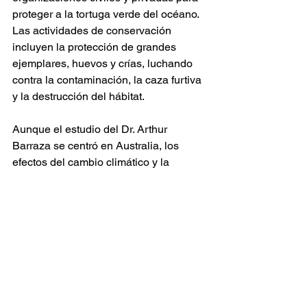
proteger a la tortuga verde del océano. 
Las actividades de conservación 
incluyen la protección de grandes 
ejemplares, huevos y crías, luchando 
contra la contaminación, la caza furtiva 
y la destrucción del hábitat. 
Aunque el estudio del Dr. Arthur 
Barraza se centró en Australia, los 
efectos del cambio climático y la 
contaminación son globales, y es 
probable que también afecten a las 
tortugas verdes en México. 
Fuente: 
National Geographic
biodiversidad
conservación
tortuga verde
reptiles
national geographic
animales marinos
tortugas
méxico
cambio climático
océano
australia
Conservación