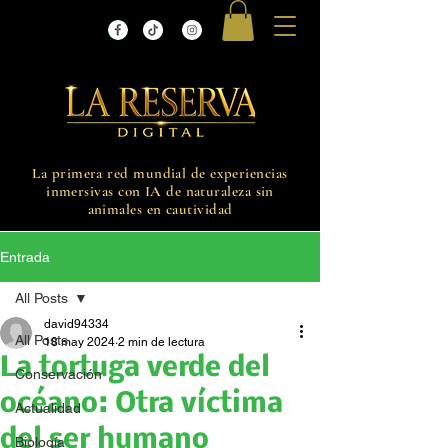
La primera red mundial de experiencias
inmersivas con IA de naturaleza sin
animales en cautividad
Entrada
All Posts
david94334
All Posts
18 may 2024
2 min de lectura
La tortuga verde del
Conservación
océano: Otra víctima
Actualidad
del ser humano
Biología