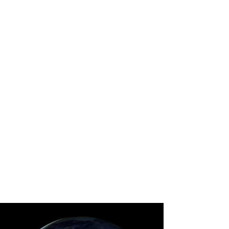
No es un punto de negocio.
Es un sistema completo.
Un modelo sin fricción estructural
La Reserva está diseñada para escalar
de forma ágil:
Sin infraestructuras pesadas
Sin inversiones en construcción
Sin dependencia de una única
ubicación
Esto permite:
Crecimiento rápido
Adaptación al territorio
Diversificación de ingresos