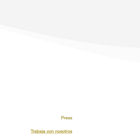
to tratará tus datos con la finalidad
gitimación es tu consentimiento
ca de privacidad. No está prevista la
iones legales. Para rectificar y suprimir
a información adiciona y detallada sobre
estra Política de Privacidad.
Press
Trabaja con nosotros