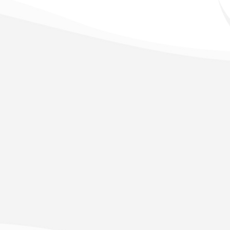
Contáctanos
Nombre
Apel
Email
Escribe un mensaje
Acepto el Aviso Legal y la Política de Pri
Deseo recibir comunicciones comerciales
Enviar