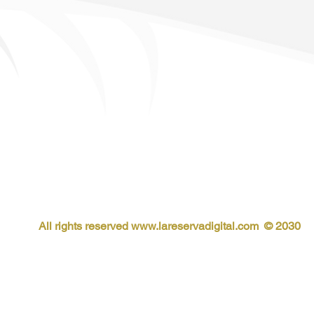
Museo La virbola S.L SL como Responsable del Tratamien
de dar respuesta a tu consulta o petición. La base de le
manifestado en la casilla de aceptación de nuestra políti
comunicación de los datos, salvo cumplimiento de obligac
tus datos, así como ejercer otros derechos consultando l
protección de datos, utiliza los métodos indicados en nu
All rights reserved
www.lareservadigital.com © 2030