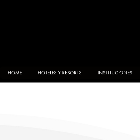
00:00 / 03:19
La primera red mundial de
HOME
HOTELES Y RESORTS
INSTITUCIONES
contac