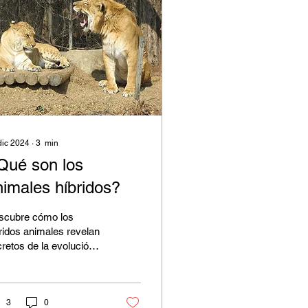
dic 2024
∙
3
min
Qué son los
nimales híbridos?
scubre cómo los
ridos animales revelan
retos de la evolución,
de ligres y narlugas
sta aves con cantos
rprendentes
3
0