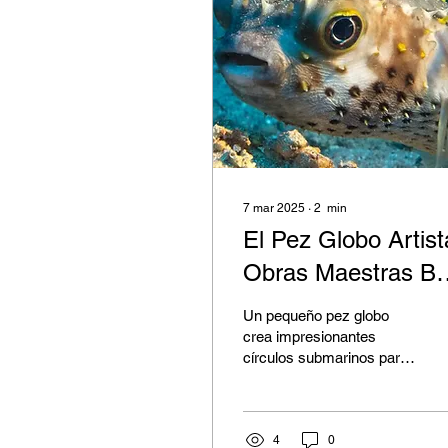
7 mar 2025
∙
2
min
El Pez Globo Artist
Obras Maestras Ba
el Mar
Un pequeño pez globo
crea impresionantes
círculos submarinos para
atraer pareja, combinando
arte y supervivencia en
un ritual único.
4
0