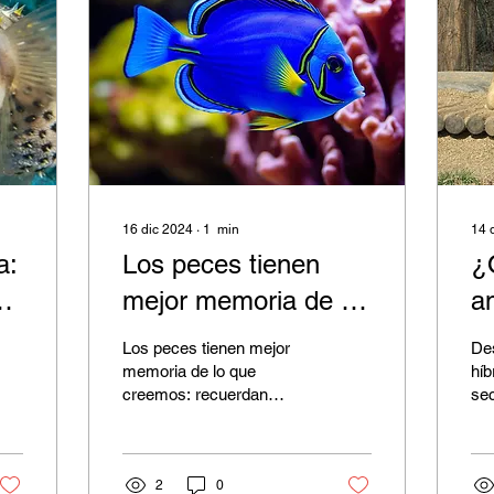
16 dic 2024
∙
1
min
14 
a:
Los peces tienen
¿
jo
mejor memoria de lo
a
que pensamos
Los peces tienen mejor
De
memoria de lo que
híb
creemos: recuerdan
sec
peligros, localizan comida
des
y muestran una
ha
sorprendente capacidad
so
de orientación.
2
0