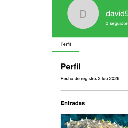
david
david943
0
seguidor
Perfil
Perfil
Fecha de registro: 2 feb 2026
Entradas