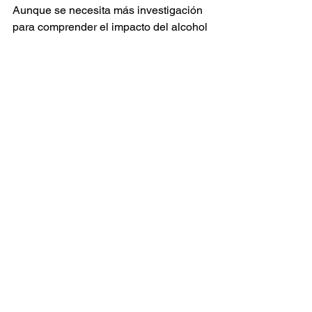
Aunque se necesita más investigación 
para comprender el impacto del alcohol 
en el comportamiento animal en 
condiciones naturales, los resultados 
actuales muestran que el consumo de 
etanol podría ser una conducta 
evolutiva más extendida de lo que 
imaginábamos.
Curiosidades
Ver todo
Entradas recientes