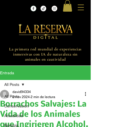
La primera red mundial de experiencias
inmersivas con IA de naturaleza sin
animales en cautividad
Entrada
All Posts
david94334
All Posts
2 nov 2024
2 min de lectura
Borrachos Salvajes: La
Conservación
Vida de los Animales
Actualidad
que Ingirieren Alcohol.
Biología