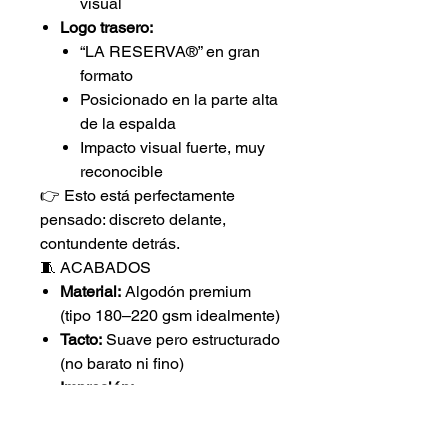
visual
Logo trasero:
“LA RESERVA®” en gran
formato
Posicionado en la parte alta
de la espalda
Impacto visual fuerte, muy
reconocible
👉 Esto está perfectamente
pensado: discreto delante,
contundente detrás.
🧵 ACABADOS
Material:
Algodón premium
(tipo 180–220 gsm idealmente)
Tacto:
Suave pero estructurado
(no barato ni fino)
Impresión:
Opción top: bordado dorado
Alternativa: serigrafía alta