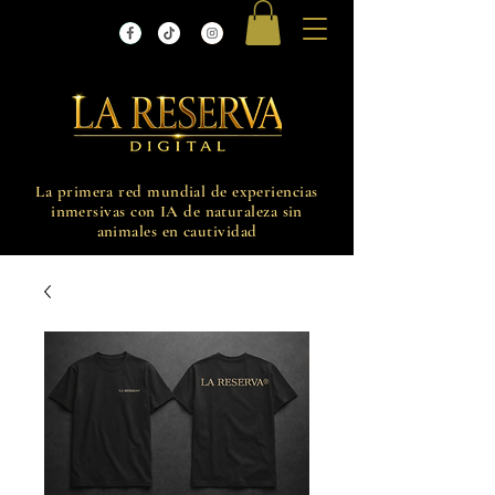
La primera red mundial de experiencias
inmersivas con IA de naturaleza sin
animales en cautividad