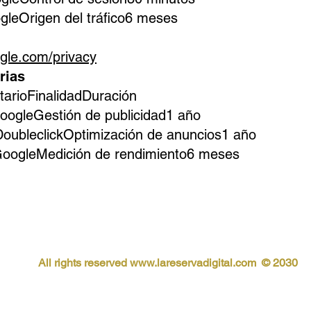
gleOrigen del tráfico6 meses
ogle.com/privacy
rias
arioFinalidadDuración
GoogleGestión de publicidad1 año
aDoubleclickOptimización de anuncios1 año
aGoogleMedición de rendimiento6 meses
All rights reserved
www.lareservadigital.com © 2030