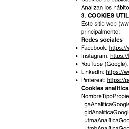
Analizan los hábit
3. COOKIES UTI
Este sitio web (
www
principalmente:
Redes sociales
Facebook:
https:/
Instagram:
https:
YouTube (Google)
LinkedIn:
https://w
Pinterest:
https://
Cookies analítica
NombreTipoPropiet
_gaAnalíticaGoogle
_gidAnalíticaGoogl
_utmaAnalíticaGoo
_utmbAnalíticaGoo