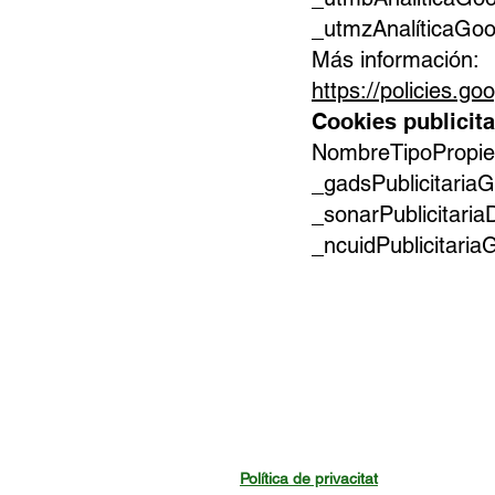
_utmzAnalíticaGoo
Más información:
https://policies.go
Cookies publicita
NombreTipoPropiet
_gadsPublicitaria
_sonarPublicitari
_ncuidPublicitari
Política de privacitat