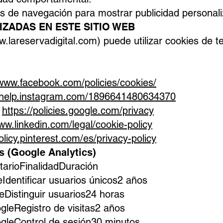
os de navegación para mostrar publicidad personal
LIZADAS EN ESTE SITIO WEB
.lareservadigital.com
) puede utilizar cookies de t
/www.facebook.com/policies/cookies/
//help.instagram.com/1896641480634370
:
https://policies.google.com/privacy
ww.linkedin.com/legal/cookie-policy
policy.pinterest.com/es/privacy-policy
s (Google Analytics)
arioFinalidadDuración
Identificar usuarios únicos2 años
eDistinguir usuarios24 horas
gleRegistro de visitas2 años
gleControl de sesión30 minutos