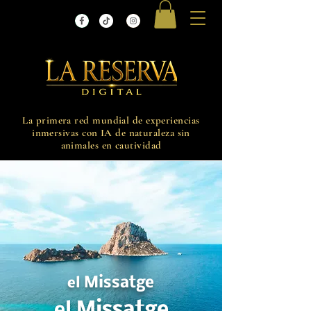
La primera red mundial de experiencias
inmersivas con IA de naturaleza sin
animales en cautividad
Missatge
el
Missatge
el