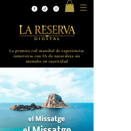
La primera red mundial de experiencias
inmersivas con IA de naturaleza sin
animales en cautividad
Missatge
el
Missatge
el