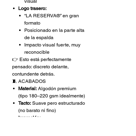
visual
Logo trasero:
“LA RESERVA®” en gran
formato
Posicionado en la parte alta
de la espalda
Impacto visual fuerte, muy
reconocible
👉 Esto está perfectamente
pensado: discreto delante,
contundente detrás.
🧵 ACABADOS
Material:
Algodón premium
(tipo 180–220 gsm idealmente)
Tacto:
Suave pero estructurado
(no barato ni fino)
Impresión:
Opción top: bordado dorado
Alternativa: serigrafía alta