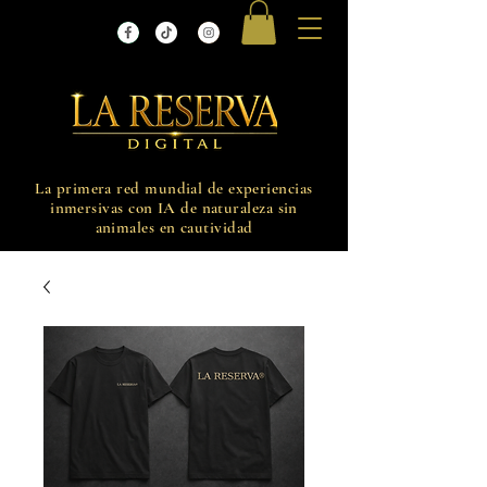
La primera red mundial de experiencias
inmersivas con IA de naturaleza sin
animales en cautividad