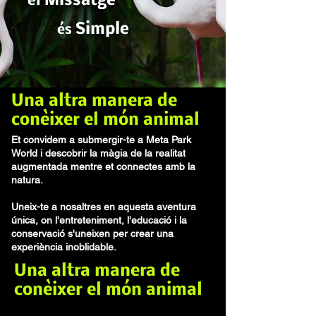
Missatge
el
S
imple
és
Una altra manera de
conèixer el món animal
Et convidem a submergir-te a Meta Park
World i descobrir la màgia de la realitat
augmentada mentre et connectes amb la
natura.
Uneix-te a nosaltres en aquesta aventura
única, on l'entreteniment, l'educació i la
conservació s'uneixen per crear una
experiència inoblidable.
Una altra manera de
conèixer el món animal