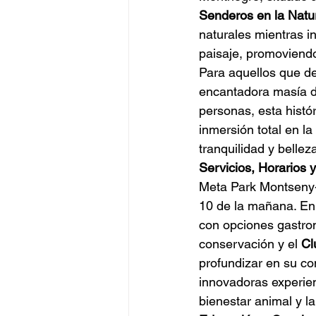
Senderos en la Natu
naturales mientras in
paisaje, promoviendo
Para aquellos que de
encantadora masía d
personas, esta histó
inmersión total en l
tranquilidad y bellez
Servicios, Horarios 
Meta Park Montseny-R
10 de la mañana. En 
con opciones gastron
conservación y el 
Cl
profundizar en su con
innovadoras experien
bienestar animal y l