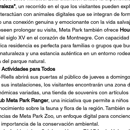
raleza"
, un recorrido en el que los visitantes pueden exp
teractúan con animales digitales que se integran de form
 una conexión genuina y emocionante con la vida salvaj
seen prolongar su visita, Meta Park también ofrece 
Hou
el siglo XV en el corazón de Montnegre. Con capacidad
rica residencia es perfecta para familias o grupos que b
a naturaleza y una estancia auténtica en un entorno rodea
a del parque natural.
y Actividades para Todos
iells abrirá sus puertas al público de jueves a domingo, 
sus instalaciones, los visitantes encontrarán una zona d
ómicas variadas, una tienda de souvenirs con artículos
ub Meta Park Ranger
, una iniciativa que permite a niños
ocimiento sobre la fauna y flora de la región. También s
cias de Meta Park Zoo, un enfoque digital para concienc
a importancia de la conservación ambiental.