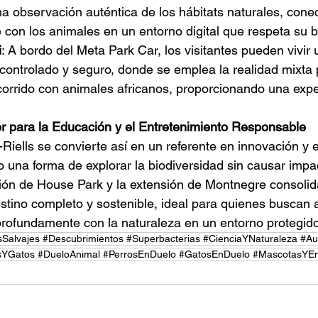
a observación auténtica de los hábitats naturales, cone
con los animales en un entorno digital que respeta su b
i
: A bordo del Meta Park Car, los visitantes pueden vivir u
controlado y seguro, donde se emplea la realidad mixta 
orrido con animales africanos, proporcionando una expe
r para la Educación y el Entretenimiento Responsable
iells se convierte así en un referente en innovación y 
o una forma de explorar la biodiversidad sin causar impac
sión de House Park y la extensión de Montnegre consolid
tino completo y sostenible, ideal para quienes buscan 
 profundamente con la naturaleza en un entorno protegido
sSalvajes #Descubrimientos #Superbacterias #CienciaYNaturaleza #Au
sYGatos #DueloAnimal #PerrosEnDuelo #GatosEnDuelo #MascotasYEm