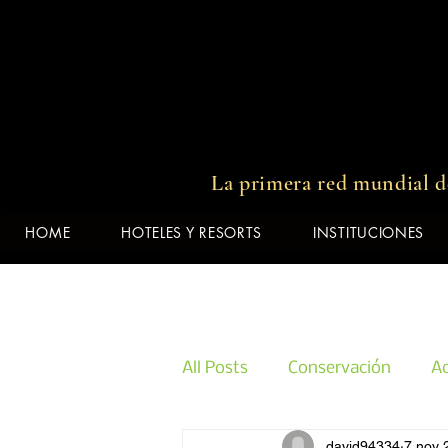
00:00 / 03:19
La primera red mundial de
HOME
HOTELES Y RESORTS
INSTITUCIONES
All Posts
Conservación
Ac
david94334
7 nov 