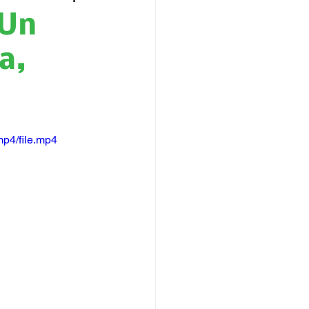
 Un
a,
p4/file.mp4