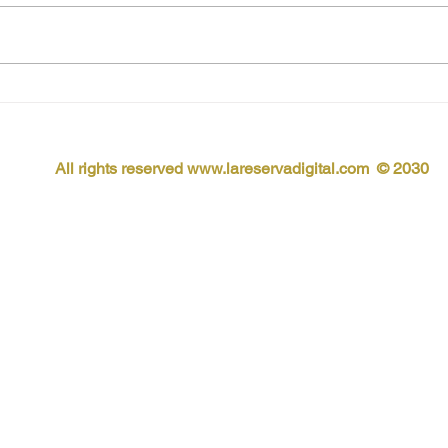
Los 7 animales más
peligrosos de España
All rights reserved
www.lareservadigital.com © 2030