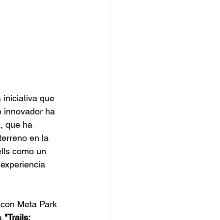
iniciativa que 
o innovador ha 
a, que ha 
erreno en la 
ells como un 
experiencia 
 con Meta Park 
a 
"Trails: 