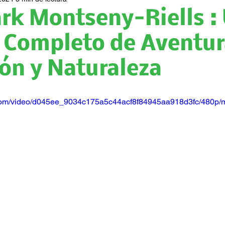
rk Montseny-Riells :
 Completo de Aventur
ón y Naturaleza
ic.com/video/d045ee_9034c175a5c44acf8f84945aa918d3fc/480p/m