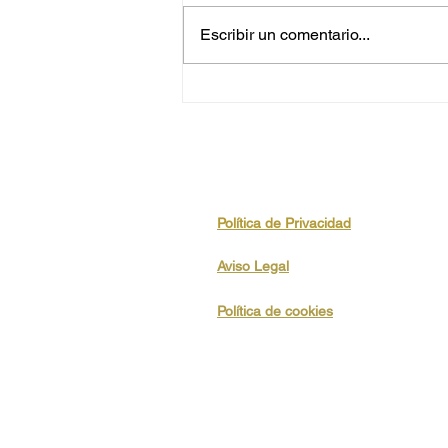
Escribir un comentario...
Una experiencia solidaria
dentro de la 4ª Feria de
Navidad de Riells i
Viabrea: Ennadala’t
Política de Privacidad
Aviso Legal
Política de cookies