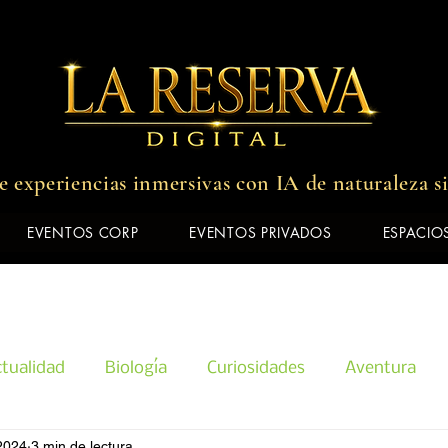
 experiencias inmersivas con IA de naturaleza s
EVENTOS CORP
EVENTOS PRIVADOS
ESPACIOS
tualidad
Biología
Curiosidades
Aventura
2024
3 min de lectura