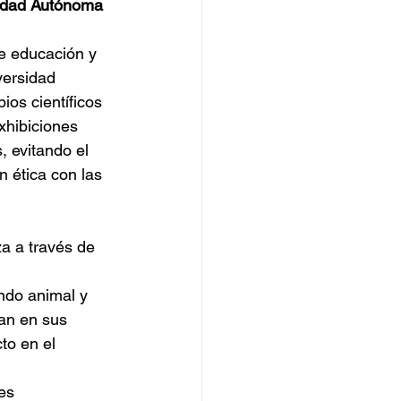
idad Autónoma 
e educación y 
versidad 
os científicos 
xhibiciones 
, evitando el 
 ética con las 
za a través de 
undo animal y 
an en sus 
to en el 
es 