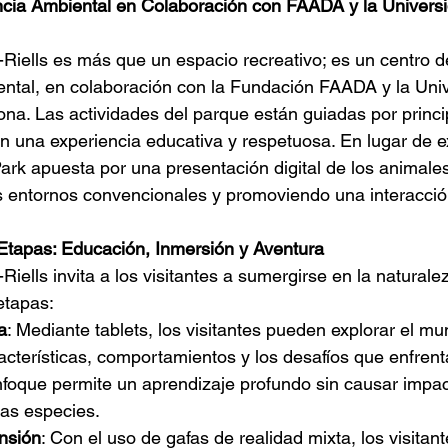
cia Ambiental en Colaboración con FAADA y la Univers
iells es más que un espacio recreativo; es un centro d
ental, en colaboración con la Fundación FAADA y la Uni
a. Las actividades del parque están guiadas por principi
n una experiencia educativa y respetuosa. En lugar de e
ark apuesta por una presentación digital de los animales
s entornos convencionales y promoviendo una interacción
 Etapas: Educación, Inmersión y Aventura
ells invita a los visitantes a sumergirse en la naturale
etapas:
a
: Mediante tablets, los visitantes pueden explorar el m
cterísticas, comportamientos y los desafíos que enfrent
nfoque permite un aprendizaje profundo sin causar impac
las especies.
nsión
: Con el uso de gafas de realidad mixta, los visitant