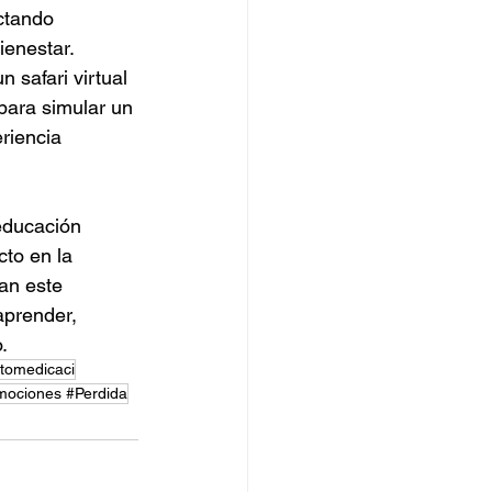
ctando 
ienestar.
n safari virtual 
para simular un 
riencia 
educación 
to en la 
an este 
aprender, 
.
tomedicaci
ociones #Perdida