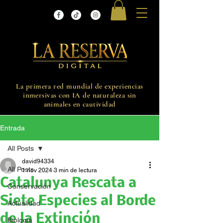
La primera red mundial de experiencias
inmersivas con IA de naturaleza sin
animales en cautividad
Entrada
All Posts
david94334
All Posts
1 nov 2024
3 min de lectura
Catalunya Rescata a
Conservación
Siete Especies al Borde
Actualidad
de la Extinción
Biología