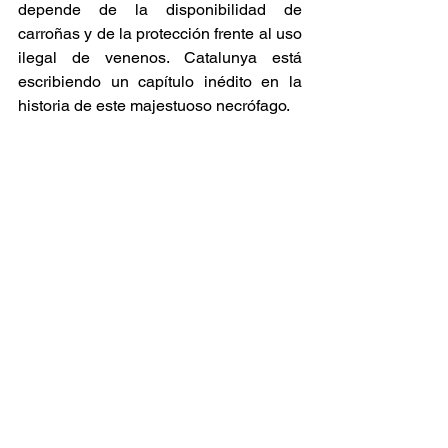
depende de la disponibilidad de 
carroñas y de la protección frente al uso 
ilegal de venenos. Catalunya está 
escribiendo un capítulo inédito en la 
historia de este majestuoso necrófago.
7. Chorlitejo Patinegro: Un 
Nido de Esperanza en las 
Playas del Maresme
En la desembocadura de la Tordera, la 
nidificación del chorlitejo patinegro 