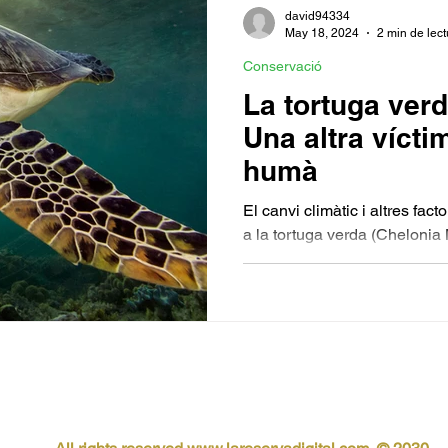
david94334
May 18, 2024
2 min de lect
Conservació
La tortuga verd
Una altra vícti
humà
El canvi climàtic i altres fact
a la tortuga verda (Chelonia
emblemàtica de Mèxic.