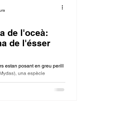
ura
a de l'oceà:
ma de l'ésser
ors estan posant en greu perill
 Mydas), una espècie