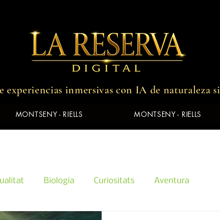
 experiencias inmersivas con IA de naturaleza s
MONTSENY - RIELLS
MONTSENY - RIELLS
ualitat
Biologia
Curiositats
Aventura