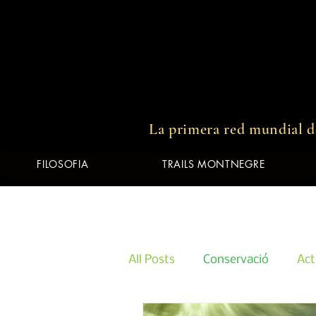
00:00 / 03:19
La primera red mundial de
FILOSOFIA
TRAILS MONTNEGRE
All Posts
Conservació
Act